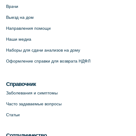
На карте
Врачи
Выезд на дом
Медицинский центр "Доктор Семейный"
(официальный партнер),
Направления помощи
Красносельское шоссе, 54, к.3
Наши медиа
+7 (812) 664-55-80
Наборы для сдачи анализов на дому
На карте
Оформление справки для возврата НДФЛ
Медицинский центр на Кондратьевском
пр., 62к3 (официальный партнер)
Справочник
+7 (812) 660-73-69
Заболевания и симптомы
На карте
Часто задаваемые вопросы
Клиника ОРТОКРОСС на Волжском пер.
Статьи
д.3, В.О. (официальный партнёр)
+7 (812) 986-98-91
Сотрудничество
На карте