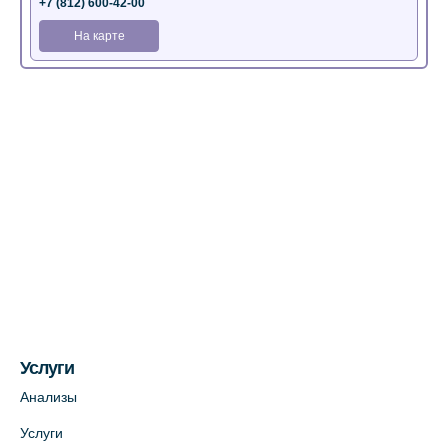
+7 (812) 600-42-00
На карте
Медицинский центр на Богатырском пр.,
4 (официальный партнер)
+7 (812) 770-04-67
На карте
Медицинский центр на ул. Моисеенко, 5
(официальный партнер)
+7 (812) 660-73-69
На карте
Услуги
Медицинский центр на пр. Просвещения,
12к2 (официальный партнер)
Анализы
+7 (812) 660-73-69
Услуги