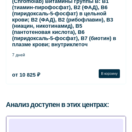
(Chromolab) Витамины группы B: B1
(тиамин-пирофосфат), B2 (ФАД), B6
(пиридоксаль-5-фосфат) в цельной
крови; B2 (ФАД), B2 (рибофлавин), B3
(ниацин, никотинамид), B5
(пантотеновая кислота), B6
(пиридоксаль-5-фосфат), B7 (биотин) в
плазме крови; внутриклеточ
7 дней
В корзину
от 10 825 ₽
Анализ доступен в этих центрах: