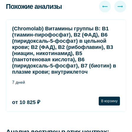
Похожие анализы
(Chromolab) Витамины группы B: B1
(тиамин-пирофосфат), B2 (ФАД), B6
(пиридоксаль-5-фосфат) в цельной
крови; B2 (ФАД), B2 (рибофлавин), B3
(ниацин, никотинамид), B5
(пантотеновая кислота), B6
(пиридоксаль-5-фосфат), B7 (биотин) в
плазме крови; внутриклеточ
7 дней
В корзину
от 10 825 ₽