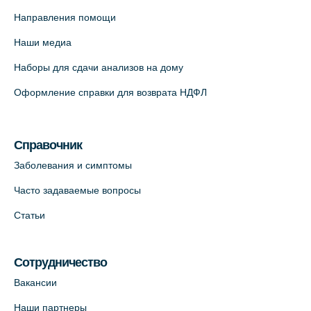
Медицинский центр на пр. Просвещения,
Направления помощи
12к2 (официальный партнер)
Наши медиа
+7 (812) 660-73-69
Наборы для сдачи анализов на дому
На карте
Оформление справки для возврата НДФЛ
Медицинский центр "Доктор Семейный"
(официальный партнер),
Красносельское шоссе, 54, к.3
Справочник
+7 (812) 664-55-80
Заболевания и симптомы
На карте
Часто задаваемые вопросы
Статьи
Медицинский центр на Кондратьевском
пр., 62к3 (официальный партнер)
+7 (812) 660-73-69
Сотрудничество
На карте
Вакансии
Наши партнеры