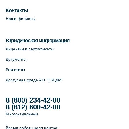
Лабораторный терминал на ул.
Контакты
Савушкина, 124 (официальный партнёр)
Наши филиалы
+7 (812) 565-11-12
На карте
Юридическая информация
Лабораторный терминал на Большом
Лицензии и сертификаты
пр. В.О., д.5 (официальный партнёр)
Документы
+7 (812) 565-11-12
Реквизиты
На карте
Доступная среда АО "СЗЦДМ"
8 (800) 234-42-00
8 (812) 600-42-00
Многоканальный
Время работы колл центра: