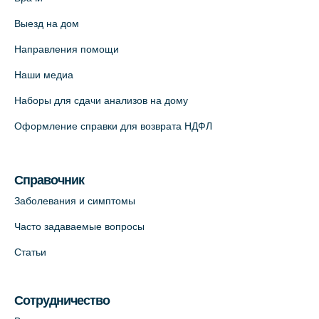
Выезд на дом
Медицинский центр "Доктор Семейный"
(официальный партнер),
Направления помощи
Красносельское шоссе, 54, к.3
Наши медиа
+7 (812) 664-55-80
Наборы для сдачи анализов на дому
На карте
Оформление справки для возврата НДФЛ
Медицинский центр на Кондратьевском
пр., 62к3 (официальный партнер)
Справочник
+7 (812) 660-73-69
Заболевания и симптомы
На карте
Часто задаваемые вопросы
Клиника ОРТОКРОСС на Волжском пер.
Статьи
д.3, В.О. (официальный партнёр)
+7 (812) 986-98-91
Сотрудничество
На карте