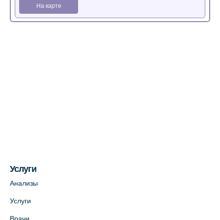
На карте
Медицинский центр на Богатырском пр.,
4 (официальный партнер)
+7 (812) 770-04-67
На карте
Медицинский центр на ул. Моисеенко, 5
(официальный партнер)
+7 (812) 660-73-69
На карте
Услуги
Медицинский центр на пр. Просвещения,
12к2 (официальный партнер)
Анализы
+7 (812) 660-73-69
Услуги
На карте
Врачи