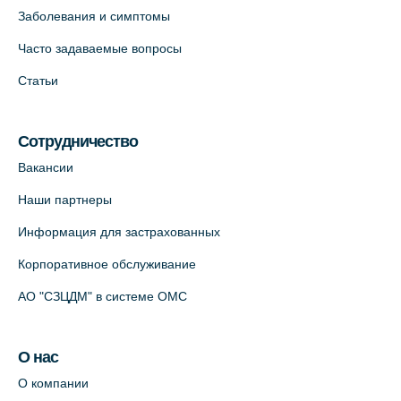
Заболевания и симптомы
На карте
Часто задаваемые вопросы
Клиника ОРТОКРОСС на Волжском пер.
Статьи
д.3, В.О. (официальный партнёр)
+7 (812) 986-98-91
Сотрудничество
На карте
Вакансии
Лабораторный терминал на
Наши партнеры
Кронверкском пр., 31 (официальный
Информация для застрахованных
партнёр)
+7 (812) 498-10-30
Корпоративное обслуживание
На карте
АО "СЗЦДМ" в системе ОМС
Клиника “ПулковоСтом” на Пулковском
О нас
шоссе, д.26, к.6. (официальный партнёр)
О компании
+7 (981) 996-12-34