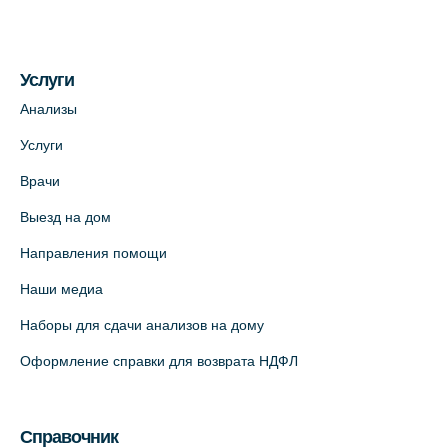
На карте
Услуги
Медицинский центр на пр. Просвещения,
12к2 (официальный партнер)
Анализы
+7 (812) 660-73-69
Услуги
На карте
Врачи
Выезд на дом
Медицинский центр "Доктор Семейный"
(официальный партнер),
Направления помощи
Красносельское шоссе, 54, к.3
Наши медиа
+7 (812) 664-55-80
Наборы для сдачи анализов на дому
На карте
Оформление справки для возврата НДФЛ
Медицинский центр на Кондратьевском
пр., 62к3 (официальный партнер)
Справочник
+7 (812) 660-73-69