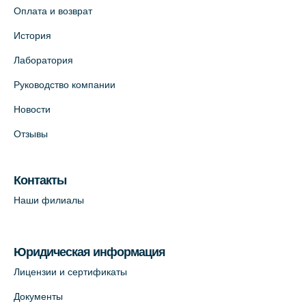
+7 (812) 679-11-01
Оплата и возврат
На карте
История
Лаборатория
Лабораторный терминал на ул.
Савушкина, 124 (официальный партнёр)
Руководство компании
+7 (812) 565-11-12
Новости
На карте
Отзывы
Лабораторный терминал на Большом
пр. В.О., д.5 (официальный партнёр)
Контакты
+7 (812) 565-11-12
Наши филиалы
На карте
Юридическая информация
Лицензии и сертификаты
Документы