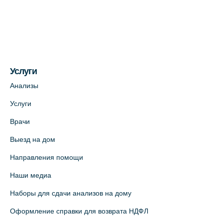
Медицинский центр на ул. Моисеенко, 5
(официальный партнер)
+7 (812) 660-73-69
На карте
Услуги
Медицинский центр на пр. Просвещения,
12к2 (официальный партнер)
Анализы
+7 (812) 660-73-69
Услуги
На карте
Врачи
Выезд на дом
Медицинский центр "Доктор Семейный"
(официальный партнер),
Направления помощи
Красносельское шоссе, 54, к.3
Наши медиа
+7 (812) 664-55-80
Наборы для сдачи анализов на дому
На карте
Оформление справки для возврата НДФЛ