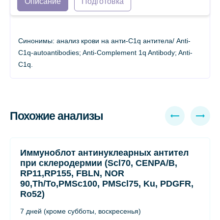
Описание
Подготовка
Синонимы: анализ крови на анти-С1q антитела/ Anti-
C1q-autoantibodies; Anti-Complement 1q Antibody; Anti-
C1q.
Похожие анализы
Иммуноблот антинуклеарных антител
при склеродермии (Scl70, СENPA/В,
RP11,RP155, FBLN, NOR
90,Th/To,PMSc100, PMScl75, Ku, PDGFR,
Ro52)
7 дней (кроме субботы, воскресенья)