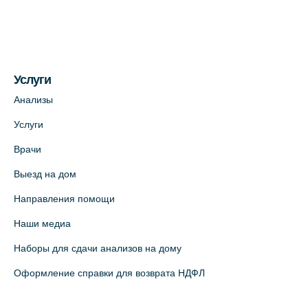
(официальный партнер)
+7 (812) 660-73-69
На карте
Услуги
Медицинский центр на пр. Просвещения,
12к2 (официальный партнер)
Анализы
+7 (812) 660-73-69
Услуги
На карте
Врачи
Выезд на дом
Медицинский центр "Доктор Семейный"
(официальный партнер),
Направления помощи
Красносельское шоссе, 54, к.3
Наши медиа
+7 (812) 664-55-80
Наборы для сдачи анализов на дому
На карте
Оформление справки для возврата НДФЛ
Медицинский центр на Кондратьевском