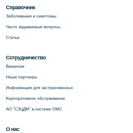
пр., 62к3 (официальный партнер)
Справочник
+7 (812) 660-73-69
Заболевания и симптомы
На карте
Часто задаваемые вопросы
Клиника ОРТОКРОСС на Волжском пер.
Статьи
д.3, В.О. (официальный партнёр)
+7 (812) 986-98-91
Сотрудничество
На карте
Вакансии
Лабораторный терминал на
Наши партнеры
Кронверкском пр., 31 (официальный
Информация для застрахованных
партнёр)
+7 (812) 498-10-30
Корпоративное обслуживание
На карте
АО "СЗЦДМ" в системе ОМС
Клиника “ПулковоСтом” на Пулковском
О нас
шоссе, д.26, к.6. (официальный партнёр)