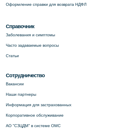
Оформление справки для возврата НДФЛ
Медицинский центр на Кондратьевском
пр., 62к3 (официальный партнер)
Справочник
+7 (812) 660-73-69
Заболевания и симптомы
На карте
Часто задаваемые вопросы
Клиника ОРТОКРОСС на Волжском пер.
Статьи
д.3, В.О. (официальный партнёр)
+7 (812) 986-98-91
Сотрудничество
На карте
Вакансии
Лабораторный терминал на
Наши партнеры
Кронверкском пр., 31 (официальный
Информация для застрахованных
партнёр)
+7 (812) 498-10-30
Корпоративное обслуживание
На карте
АО "СЗЦДМ" в системе ОМС