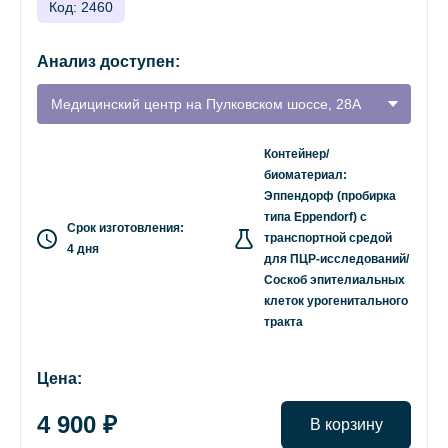
Код: 2460
Анализ доступен:
Медицинский центр на Пулковском шоссе, 28А
Контейнер/
биоматериал:
Эппендорф (пробирка
типа Eppendorf) с
Срок изготовления:
транспортной средой
4 дня
для ПЦР-исследований/
Соскоб эпителиальных
клеток урогенитального
тракта
Цена:
4 900 ₽
В корзину