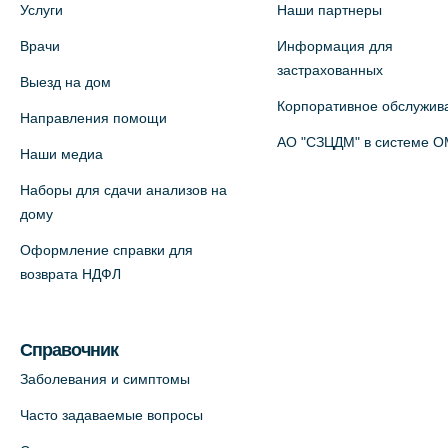
Услуги
Наши партнеры
5 (официальный партнер)
Врачи
Информация для
+7 (812) 660-73-69
застрахованных
Выезд на дом
На карте
Корпоративное обслужив
Направления помощи
Медицинский центр на пр.
АО "СЗЦДМ" в системе 
Наши медиа
Просвещения, 12к2 (официальный
Наборы для сдачи анализов на
партнер)
дому
+7 (812) 660-73-69
Оформление справки для
На карте
возврата НДФЛ
Медицинский центр "Доктор
Семейный" (официальный партнер),
Справочник
Красносельское шоссе, 54, к.3
Заболевания и симптомы
+7 (812) 664-55-80
Часто задаваемые вопросы
На карте