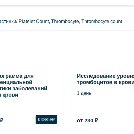
инки/ Platelet Count, Thrombocyte, Thrombocyte count
ограмма для
Исследование уровн
енциальной
тромбоцитов в кров
тики заболеваний
1 день
 крови
В корзину
 ₽
от 230 ₽