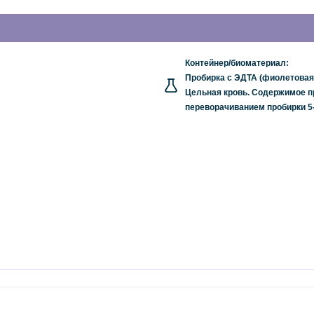
Контейнер/биоматериал:
Пробирка с ЭДТА (фиолетовая 
Цельная кровь. Содержимое п
переворачиванием пробирки 5-