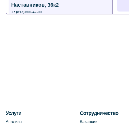
Наставников, 36к2
+7 (812) 600-42-00
+7 (812) 577-72-33
На карте
Лабораторный терминал на ул.
Пестеля, 25А
+7 (812) 600-42-00
На карте
Медицинский центр на Богатырском
пр., 4 (официальный партнер)
+7 (812) 770-04-67
На карте
Услуги
Сотрудничество
Анализы
Вакансии
Медицинский центр на ул. Моисеенко,