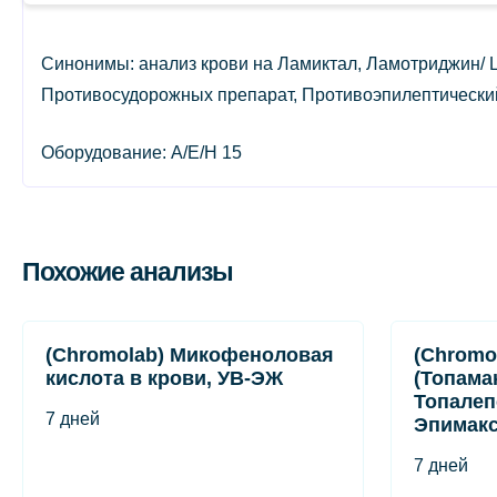
Синонимы: анализ крови на Ламиктал, Ламотриджин/ L
Противосудорожных препарат, Противоэпилептический
Оборудование: A/E/H 15
Похожие анализы
(Chromolab) Микофеноловая
(Chromo
кислота в крови, УВ-ЭЖ
(Топама
Топалеп
7 дней
Эпимакс
7 дней