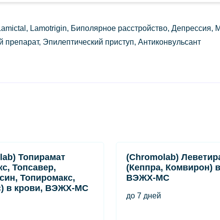
amictal, Lamotrigin, Биполярное расстройство, Депрессия,
 препарат, Эпилептический приступ, Антиконвульсант
lab) Топирамат
(Chromolab) Леветир
кс, Топсавер,
(Кеппра, Комвирон) в
син, Топиромакс,
ВЭЖХ-МС
) в крови, ВЭЖХ-МС
до 7 дней