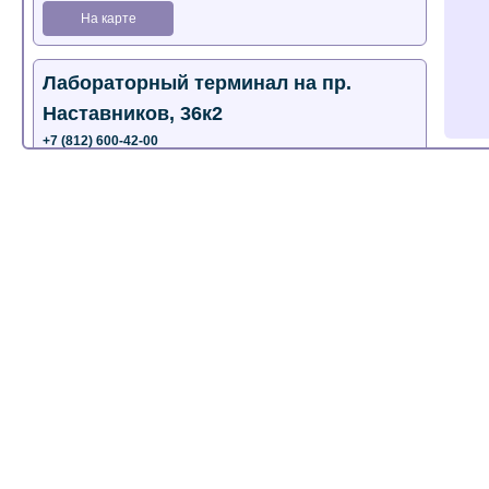
На карте
Лабораторный терминал на пр.
Наставников, 36к2
+7 (812) 600-42-00
+7 (812) 577-72-33
На карте
Лабораторный терминал на ул.
Пестеля, 25А
+7 (812) 600-42-00
На карте
Медицинский центр на Богатырском
пр., 4 (официальный партнер)
+7 (812) 770-04-67