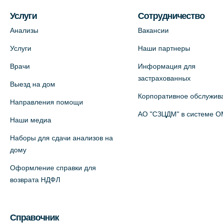
На карте
Услуги
Сотрудничество
Анализы
Вакансии
Медицинский центр на ул. Моисеенко,
Услуги
Наши партнеры
5 (официальный партнер)
Врачи
Информация для
+7 (812) 660-73-69
застрахованных
Выезд на дом
На карте
Корпоративное обслужив
Направления помощи
Медицинский центр на пр.
АО "СЗЦДМ" в системе 
Наши медиа
Просвещения, 12к2 (официальный
Наборы для сдачи анализов на
партнер)
дому
+7 (812) 660-73-69
Оформление справки для
На карте
возврата НДФЛ
Медицинский центр "Доктор
Семейный" (официальный партнер),
Справочник