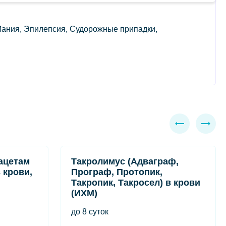
 Мания, Эпилепсия, Судорожные припадки,
ацетам
Такролимус (Адваграф,
 крови,
Програф, Протопик,
Такропик, Такросел) в крови
(ИХМ)
до 8 суток