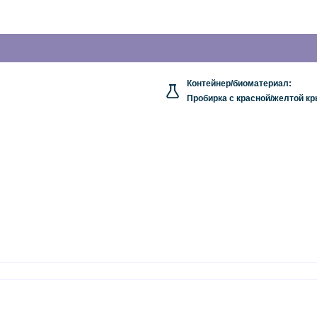
Контейнер/биоматериал:
Пробирка с красной/желтой к