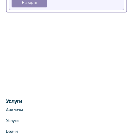
На карте
Медицинский центр на Богатырском пр.,
4 (официальный партнер)
+7 (812) 770-04-67
На карте
Медицинский центр на ул. Моисеенко, 5
(официальный партнер)
+7 (812) 660-73-69
На карте
Услуги
Медицинский центр на пр. Просвещения,
12к2 (официальный партнер)
Анализы
+7 (812) 660-73-69
Услуги
На карте
Врачи