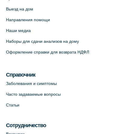
Выезд на дом
Медицинский центр "Доктор Семейный"
(официальный партнер),
Направления помощи
Красносельское шоссе, 54, к.3
Наши медиа
+7 (812) 664-55-80
Наборы для сдачи анализов на дому
На карте
Оформление справки для возврата НДФЛ
Медицинский центр на Кондратьевском
пр., 62к3 (официальный партнер)
Справочник
+7 (812) 660-73-69
Заболевания и симптомы
На карте
Часто задаваемые вопросы
Клиника ОРТОКРОСС на Волжском пер.
Статьи
д.3, В.О. (официальный партнёр)
+7 (812) 986-98-91
Сотрудничество
На карте