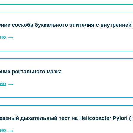
ние соскоба буккального эпителия с внутренней
но
ние ректального мазка
но
еазный дыхательный тест на Helicobacter Pylori (
но