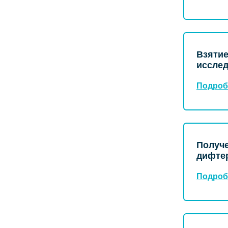
Взятие
исслед
Подроб
Получе
дифтер
Подроб