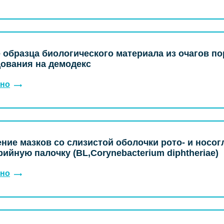
 образца биологического материала из очагов п
ования на демодекс
но
ние мазков со слизистой оболочки рото- и носог
ийную палочку (BL,Corynebacterium diphtheriae)
но