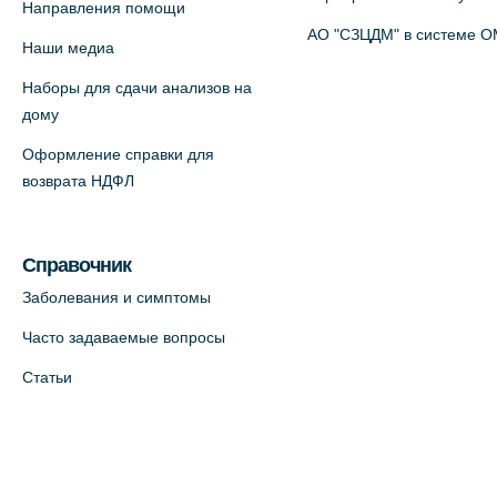
Направления помощи
АО "СЗЦДМ" в системе 
На карте
Наши медиа
Наборы для сдачи анализов на
Медицинский центр на ул. Моисеенко,
дому
5 (официальный партнер)
Оформление справки для
+7 (812) 660-73-69
возврата НДФЛ
На карте
Медицинский центр на пр.
Справочник
Просвещения, 12к2 (официальный
Заболевания и симптомы
партнер)
Часто задаваемые вопросы
+7 (812) 660-73-69
Статьи
На карте
Медицинский центр "Доктор
Семейный" (официальный партнер),