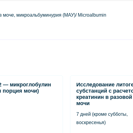
 моче, микроальбуминурия (МАУ)/ Мicroalbumin
2 — микроглобулин
Исследование литог
я порция мочи)
субстанций с расчет
креатинин в разовой
мочи
7 дней (кроме субботы,
воскресенья)