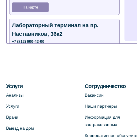
На карте
Лабораторный терминал на пр.
Наставников, 36к2
+7 (812) 600-42-00
+7 (812) 577-72-33
На карте
Лабораторный терминал на ул.
Пестеля, 25А
Услуги
Сотрудничество
+7 (812) 600-42-00
Анализы
Вакансии
На карте
Услуги
Наши партнеры
Врачи
Информация для
Медицинский центр на Богатырском
застрахованных
Выезд на дом
пр., 4 (официальный партнер)
Корпоративное обслужив
+7 (812) 770-04-67