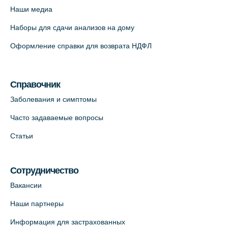
Красносельское шоссе, 54, к.3
Наши медиа
+7 (812) 664-55-80
Наборы для сдачи анализов на дому
На карте
Оформление справки для возврата НДФЛ
Медицинский центр на Кондратьевском
пр., 62к3 (официальный партнер)
Справочник
+7 (812) 660-73-69
Заболевания и симптомы
На карте
Часто задаваемые вопросы
Клиника ОРТОКРОСС на Волжском пер.
Статьи
д.3, В.О. (официальный партнёр)
+7 (812) 986-98-91
Сотрудничество
На карте
Вакансии
Лабораторный терминал на
Наши партнеры
Кронверкском пр., 31 (официальный
Информация для застрахованных
партнёр)