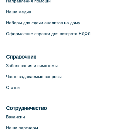
Направления помощи
Красносельское шоссе, 54, к.3
Наши медиа
+7 (812) 664-55-80
Наборы для сдачи анализов на дому
На карте
Оформление справки для возврата НДФЛ
Медицинский центр на Кондратьевском
пр., 62к3 (официальный партнер)
Справочник
+7 (812) 660-73-69
Заболевания и симптомы
На карте
Часто задаваемые вопросы
Клиника ОРТОКРОСС на Волжском пер.
Статьи
д.3, В.О. (официальный партнёр)
+7 (812) 986-98-91
Сотрудничество
На карте
Вакансии
Лабораторный терминал на
Наши партнеры
Кронверкском пр., 31 (официальный