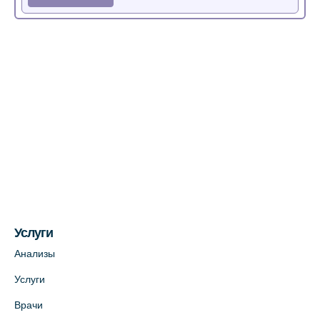
Медицинский центр на Богатырском пр.,
4 (официальный партнер)
+7 (812) 770-04-67
На карте
Медицинский центр на ул. Моисеенко, 5
(официальный партнер)
+7 (812) 660-73-69
На карте
Услуги
Медицинский центр на пр. Просвещения,
12к2 (официальный партнер)
Анализы
+7 (812) 660-73-69
Услуги
На карте
Врачи