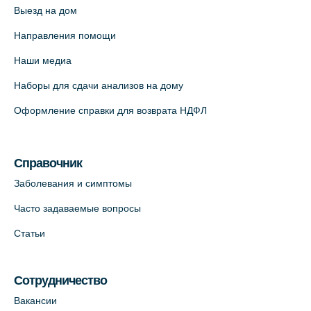
Выезд на дом
Медицинский центр "Доктор Семейный"
(официальный партнер),
Направления помощи
Красносельское шоссе, 54, к.3
Наши медиа
+7 (812) 664-55-80
Наборы для сдачи анализов на дому
На карте
Оформление справки для возврата НДФЛ
Медицинский центр на Кондратьевском
пр., 62к3 (официальный партнер)
Справочник
+7 (812) 660-73-69
Заболевания и симптомы
На карте
Часто задаваемые вопросы
Клиника ОРТОКРОСС на Волжском пер.
Статьи
д.3, В.О. (официальный партнёр)
+7 (812) 986-98-91
Сотрудничество
На карте
Вакансии