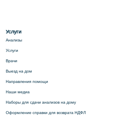
(официальный партнер)
+7 (812) 660-73-69
На карте
Услуги
Медицинский центр на пр. Просвещения,
12к2 (официальный партнер)
Анализы
+7 (812) 660-73-69
Услуги
На карте
Врачи
Выезд на дом
Медицинский центр "Доктор Семейный"
(официальный партнер),
Направления помощи
Красносельское шоссе, 54, к.3
Наши медиа
+7 (812) 664-55-80
Наборы для сдачи анализов на дому
На карте
Оформление справки для возврата НДФЛ
Медицинский центр на Кондратьевском
пр., 62к3 (официальный партнер)