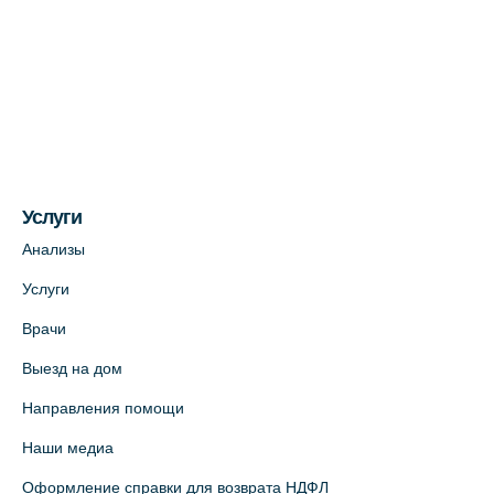
На карте
Медицинский центр на ул. Моисеенко, 5
(официальный партнер)
+7 (812) 660-73-69
На карте
Услуги
Медицинский центр на пр. Просвещения,
12к2 (официальный партнер)
Анализы
+7 (812) 660-73-69
Услуги
На карте
Врачи
Выезд на дом
Медицинский центр "Доктор Семейный"
(официальный партнер),
Направления помощи
Красносельское шоссе, 54, к.3
Наши медиа
+7 (812) 664-55-80
Оформление справки для возврата НДФЛ
На карте