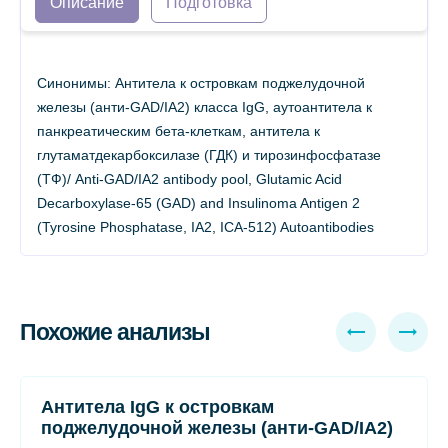
Описание
Подготовка
Синонимы: Антитела к островкам поджелудочной
железы (анти-GAD/IA2) класса IgG, аутоантитела к
панкреатическим бета-клеткам, антитела к
глутаматдекарбоксилазе (ГДК) и тирозинфосфатазе
(ТФ)/ Anti-GAD/IA2 antibody pool, Glutamic Acid
Decarboxylase-65 (GAD) and Insulinoma Antigen 2
(Tyrosine Phosphatase, IA2, ICA-512) Autoantibodies
Похожие анализы
Антитела IgG к островкам
поджелудочной железы (анти-GAD/IA2)