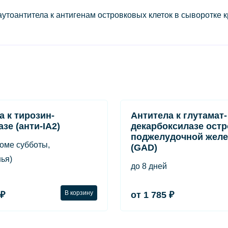
антитела к антигенам островковых клеток в сыворотке крови/ 
а к тирозин-
Антитела к глутамат-
зе (анти-IA2)
декарбоксилазе ост
поджелудочной жел
роме субботы,
(GAD)
ья)
до 8 дней
В корзину
 ₽
от 1 785 ₽