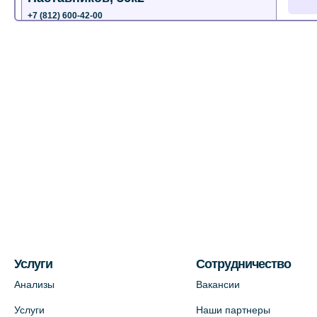
+7 (812) 600-42-00
+7 (812) 577-72-33
На карте
Лабораторный терминал на ул.
Пестеля, 25А
+7 (812) 600-42-00
На карте
Медицинский центр на Богатырском
пр., 4 (официальный партнер)
+7 (812) 770-04-67
На карте
Услуги
Сотрудничество
Анализы
Вакансии
Медицинский центр на ул. Моисеенко,
Услуги
Наши партнеры