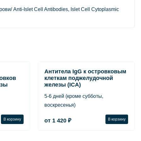
Anti-Islet Cell Antibodies, Islet Cell Cytoplasmic
Антитела IgG к островковым
ровков
клеткам поджелудочной
езы
железы (ICA)
5-6 дней (кроме субботы,
воскресенья)
В корзину
В корзину
от 1 420 ₽