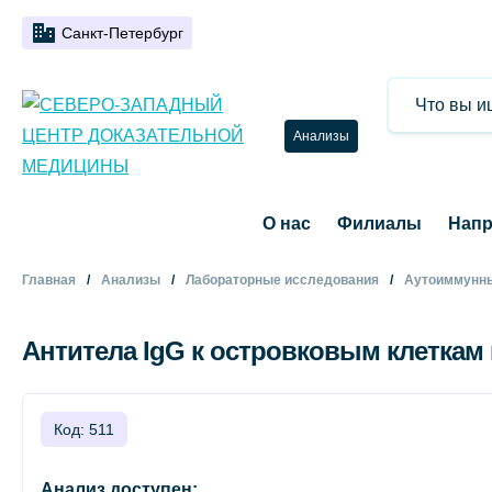
Санкт-Петербург
Анализы
О нас
Филиалы
Напр
Главная
Анализы
Лабораторные исследования
Аутоиммунны
Антитела IgG к островковым клеткам 
Код: 511
Анализ доступен: