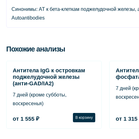
Синонимы: АТ к бета-клеткам поджелудочной железы, ауто
Autoantibodies
Похожие анализы
Антитела IgG к островкам
Антител
поджелудочной железы
фосфата
(анти-GAD/IA2)
7 дней (к
7 дней (кроме субботы,
воскресен
воскресенья)
В корзину
от 1 555 ₽
от 1 315