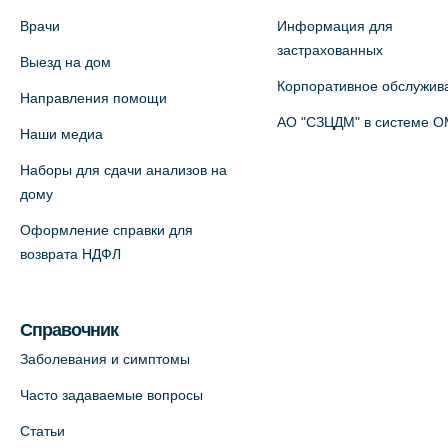
5 (официальный партнер)
Врачи
Информация для
+7 (812) 660-73-69
застрахованных
Выезд на дом
На карте
Корпоративное обслужив
Направления помощи
Медицинский центр на пр.
АО "СЗЦДМ" в системе 
Наши медиа
Просвещения, 12к2 (официальный
Наборы для сдачи анализов на
партнер)
дому
+7 (812) 660-73-69
Оформление справки для
На карте
возврата НДФЛ
Медицинский центр "Доктор
Семейный" (официальный партнер),
Справочник
Красносельское шоссе, 54, к.3
Заболевания и симптомы
+7 (812) 664-55-80
Часто задаваемые вопросы
На карте
Статьи