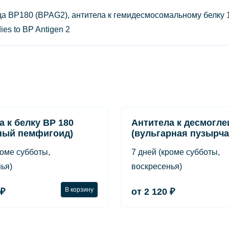
 BP180 (BPAG2), антитела к гемидесмосомальному белку 180
ies to BP Antigen 2
а к белку ВР 180
Антитела к десмогле
ный пемфигоид)
(вульгарная пузырча
роме субботы,
7 дней (кроме субботы,
ья)
воскресенья)
В корзину
 ₽
от 2 120 ₽