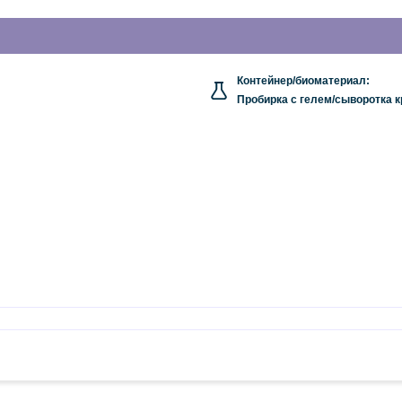
Контейнер/биоматериал:
Пробирка с гелем/сыворотка к