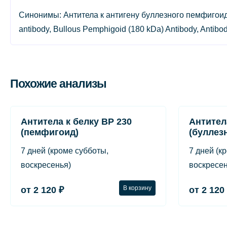
Синонимы: Антитела к антигену буллезного пемфигоида
antibody, Bullous Pemphigoid (180 kDa) Antibody, Antibod
Похожие анализы
Антитела к белку ВР 230
Антител
(пемфигоид)
(буллез
7 дней (кроме субботы,
7 дней (к
воскресенья)
воскресен
В корзину
от 2 120 ₽
от 2 120