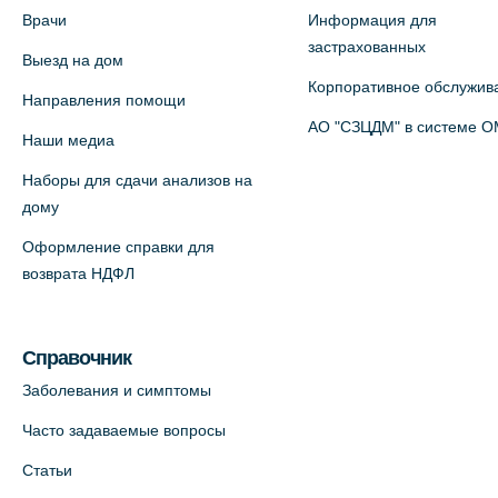
Врачи
Информация для
+7 (812) 660-73-69
застрахованных
Выезд на дом
На карте
Корпоративное обслужив
Направления помощи
Медицинский центр на пр.
АО "СЗЦДМ" в системе 
Наши медиа
Просвещения, 12к2 (официальный
Наборы для сдачи анализов на
партнер)
дому
+7 (812) 660-73-69
Оформление справки для
На карте
возврата НДФЛ
Медицинский центр "Доктор
Семейный" (официальный партнер),
Справочник
Красносельское шоссе, 54, к.3
Заболевания и симптомы
+7 (812) 664-55-80
Часто задаваемые вопросы
На карте
Статьи