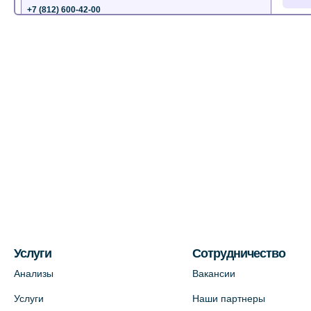
+7 (812) 600-42-00
+7 (812) 577-72-33
На карте
Лабораторный терминал на ул.
Пестеля, 25А
+7 (812) 600-42-00
На карте
Медицинский центр на Богатырском
пр., 4 (официальный партнер)
+7 (812) 770-04-67
На карте
Услуги
Сотрудничество
Анализы
Вакансии
Медицинский центр на ул. Моисеенко,
Услуги
Наши партнеры
5 (официальный партнер)