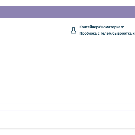
Контейнер/биоматериал:
Пробирка с гелем/сыворотка к