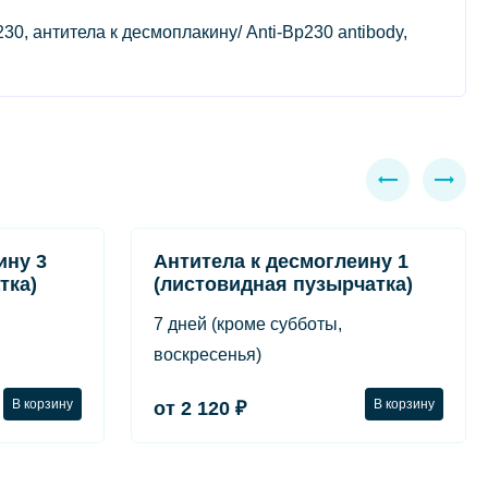
, антитела к десмоплакину/ Anti-Bp230 antibody,
ину 3
Антитела к десмоглеину 1
тка)
(листовидная пузырчатка)
7 дней (кроме субботы,
воскресенья)
В корзину
В корзину
от 2 120 ₽