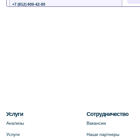
+7 (812) 600-42-00
+7 (812) 577-72-33
На карте
Лабораторный терминал на ул.
Пестеля, 25А
+7 (812) 600-42-00
На карте
Медицинский центр на Богатырском
пр., 4 (официальный партнер)
+7 (812) 770-04-67
На карте
Услуги
Сотрудничество
Анализы
Вакансии
Медицинский центр на ул. Моисеенко,
Услуги
Наши партнеры
5 (официальный партнер)