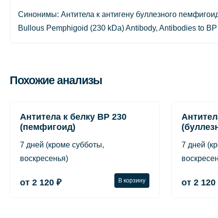
Синонимы: Антитела к антигену буллезного пемфигоида
Bullous Pemphigoid (230 kDa) Antibody, Antibodies to BP
Похожие анализы
Антитела к белку ВР 230
Антител
(пемфигоид)
(буллез
7 дней (кроме субботы,
7 дней (к
воскресенья)
воскресен
В корзину
от 2 120 ₽
от 2 120