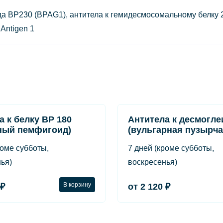
 BP230 (BPAG1), антитела к гемидесмосомальному белку 230
 Antigen 1
а к белку ВР 180
Антитела к десмогле
ный пемфигоид)
(вульгарная пузырча
роме субботы,
7 дней (кроме субботы,
ья)
воскресенья)
В корзину
 ₽
от 2 120 ₽