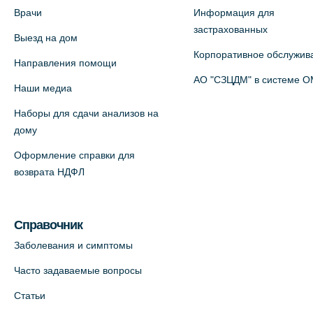
Врачи
Информация для
+7 (812) 660-73-69
застрахованных
Выезд на дом
На карте
Корпоративное обслужив
Направления помощи
Медицинский центр на пр.
АО "СЗЦДМ" в системе 
Наши медиа
Просвещения, 12к2 (официальный
Наборы для сдачи анализов на
партнер)
дому
+7 (812) 660-73-69
Оформление справки для
На карте
возврата НДФЛ
Медицинский центр "Доктор
Семейный" (официальный партнер),
Справочник
Красносельское шоссе, 54, к.3
Заболевания и симптомы
+7 (812) 664-55-80
Часто задаваемые вопросы
На карте
Статьи