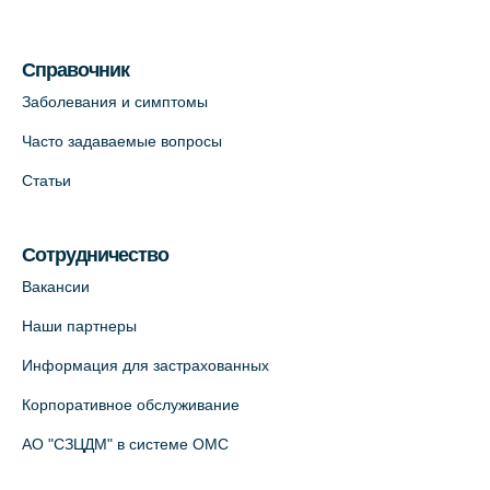
Медицинский центр на Кондратьевском
пр., 62к3 (официальный партнер)
Справочник
+7 (812) 660-73-69
Заболевания и симптомы
На карте
Часто задаваемые вопросы
Клиника ОРТОКРОСС на Волжском пер.
Статьи
д.3, В.О. (официальный партнёр)
+7 (812) 986-98-91
Сотрудничество
На карте
Вакансии
Лабораторный терминал на
Наши партнеры
Кронверкском пр., 31 (официальный
Информация для застрахованных
партнёр)
+7 (812) 498-10-30
Корпоративное обслуживание
На карте
АО "СЗЦДМ" в системе ОМС