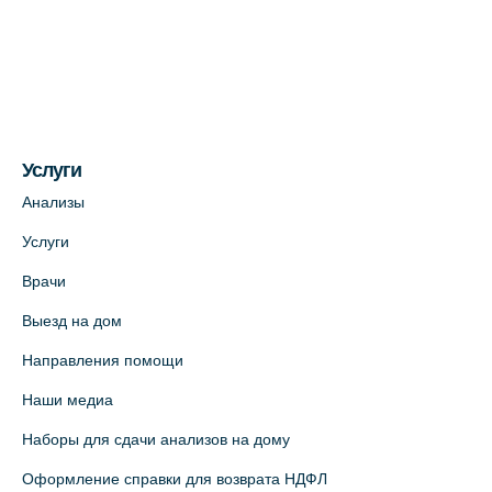
Медицинский центр на ул. Моисеенко, 5
(официальный партнер)
+7 (812) 660-73-69
На карте
Услуги
Медицинский центр на пр. Просвещения,
12к2 (официальный партнер)
Анализы
+7 (812) 660-73-69
Услуги
На карте
Врачи
Выезд на дом
Медицинский центр "Доктор Семейный"
(официальный партнер),
Направления помощи
Красносельское шоссе, 54, к.3
Наши медиа
+7 (812) 664-55-80
Наборы для сдачи анализов на дому
На карте
Оформление справки для возврата НДФЛ