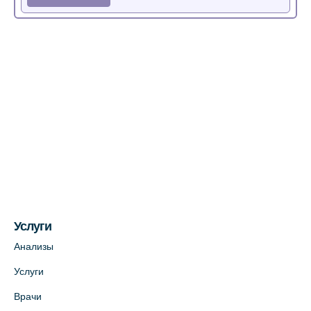
Медицинский центр на Богатырском пр.,
4 (официальный партнер)
+7 (812) 770-04-67
На карте
Медицинский центр на ул. Моисеенко, 5
(официальный партнер)
+7 (812) 660-73-69
На карте
Услуги
Медицинский центр на пр. Просвещения,
12к2 (официальный партнер)
Анализы
+7 (812) 660-73-69
Услуги
На карте
Врачи