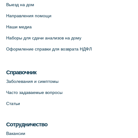
Выезд на дом
Медицинский центр "Доктор Семейный"
(официальный партнер),
Направления помощи
Красносельское шоссе, 54, к.3
Наши медиа
+7 (812) 664-55-80
Наборы для сдачи анализов на дому
На карте
Оформление справки для возврата НДФЛ
Медицинский центр на Кондратьевском
пр., 62к3 (официальный партнер)
Справочник
+7 (812) 660-73-69
Заболевания и симптомы
На карте
Часто задаваемые вопросы
Клиника ОРТОКРОСС на Волжском пер.
Статьи
д.3, В.О. (официальный партнёр)
+7 (812) 986-98-91
Сотрудничество
На карте
Вакансии