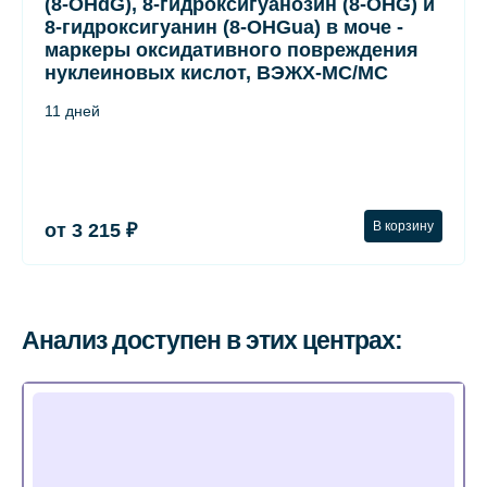
(8-OHdG), 8-гидроксигуанозин (8-OHG) и
8-гидроксигуанин (8-OHGua) в моче -
маркеры оксидативного повреждения
нуклеиновых кислот, ВЭЖХ-МС/МС
11 дней
В корзину
от 3 215 ₽
Анализ доступен в этих центрах: