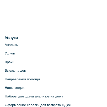
Медицинский центр на ул. Моисеенко, 5
(официальный партнер)
+7 (812) 660-73-69
На карте
Услуги
Медицинский центр на пр. Просвещения,
12к2 (официальный партнер)
Анализы
+7 (812) 660-73-69
Услуги
На карте
Врачи
Выезд на дом
Медицинский центр "Доктор Семейный"
(официальный партнер),
Направления помощи
Красносельское шоссе, 54, к.3
Наши медиа
+7 (812) 664-55-80
Наборы для сдачи анализов на дому
На карте
Оформление справки для возврата НДФЛ