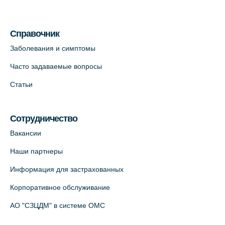
Медицинский центр на Кондратьевском
пр., 62к3 (официальный партнер)
Справочник
+7 (812) 660-73-69
Заболевания и симптомы
На карте
Часто задаваемые вопросы
Клиника ОРТОКРОСС на Волжском пер.
Статьи
д.3, В.О. (официальный партнёр)
+7 (812) 986-98-91
Сотрудничество
На карте
Вакансии
Лабораторный терминал на
Наши партнеры
Кронверкском пр., 31 (официальный
Информация для застрахованных
партнёр)
+7 (812) 498-10-30
Корпоративное обслуживание
На карте
АО "СЗЦДМ" в системе ОМС