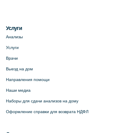
+7 (812) 660-73-69
На карте
Услуги
Медицинский центр на пр. Просвещения,
12к2 (официальный партнер)
Анализы
+7 (812) 660-73-69
Услуги
На карте
Врачи
Выезд на дом
Медицинский центр "Доктор Семейный"
(официальный партнер),
Направления помощи
Красносельское шоссе, 54, к.3
Наши медиа
+7 (812) 664-55-80
Наборы для сдачи анализов на дому
На карте
Оформление справки для возврата НДФЛ
Медицинский центр на Кондратьевском
пр., 62к3 (официальный партнер)