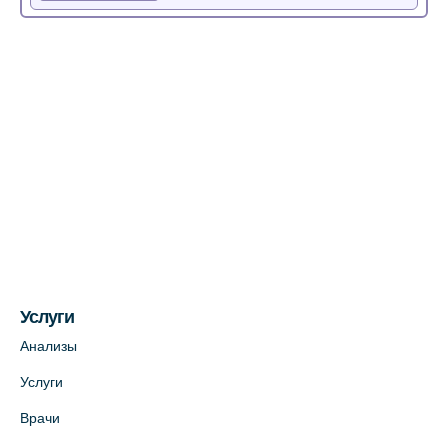
Медицинский центр на Богатырском пр.,
4 (официальный партнер)
+7 (812) 770-04-67
На карте
Медицинский центр на ул. Моисеенко, 5
(официальный партнер)
+7 (812) 660-73-69
На карте
Услуги
Медицинский центр на пр. Просвещения,
12к2 (официальный партнер)
Анализы
+7 (812) 660-73-69
Услуги
На карте
Врачи