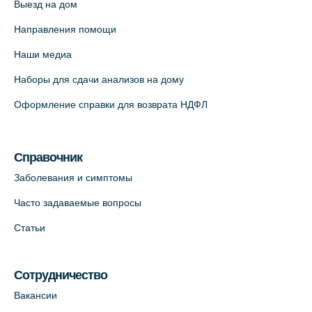
Выезд на дом
Медицинский центр "Доктор Семейный"
(официальный партнер),
Направления помощи
Красносельское шоссе, 54, к.3
Наши медиа
+7 (812) 664-55-80
Наборы для сдачи анализов на дому
На карте
Оформление справки для возврата НДФЛ
Медицинский центр на Кондратьевском
пр., 62к3 (официальный партнер)
Справочник
+7 (812) 660-73-69
Заболевания и симптомы
На карте
Часто задаваемые вопросы
Клиника ОРТОКРОСС на Волжском пер.
Статьи
д.3, В.О. (официальный партнёр)
+7 (812) 986-98-91
Сотрудничество
На карте
Вакансии