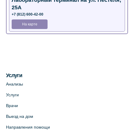
Лабораторный терминал на ул. Пестеля,
25А
+7 (812) 600-42-00
На карте
Медицинский центр на Богатырском пр.,
4 (официальный партнер)
+7 (812) 770-04-67
На карте
Услуги
Медицинский центр на ул. Моисеенко, 5
Анализы
(официальный партнер)
Услуги
+7 (812) 660-73-69
Врачи
На карте
Выезд на дом
Медицинский центр на пр. Просвещения,
Направления помощи
12к2 (официальный партнер)