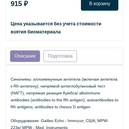
915 ₽
В корзину
Цена указывается без учета стоимости
взятия биоматериала
Описание
Подготовка
Синонимы: аллоиммунные антитела (включая антитела
к Rh-антигену), непрямой антиглобулиновый тест
(НАГТ), непрямая реакция Кумбса/ alloimmune
antibodies (antibodies to the Rh antigen); autoantibodies to
Rh antigens; antibodies to rhesus D antigen
Оборудование: Galileo Echo - Immucor, США; MPW-
223e/ MPW - Med. Instruments