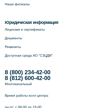
Савушкина, 124 (официальный партнёр)
Наши филиалы
+7 (812) 565-11-12
На карте
Юридическая информация
Лабораторный терминал на Большом
Лицензии и сертификаты
пр. В.О., д.5 (официальный партнёр)
Документы
+7 (812) 565-11-12
Реквизиты
На карте
Доступная среда АО "СЗЦДМ"
8 (800) 234-42-00
8 (812) 600-42-00
Многоканальный
Время работы колл центра:
пн-пт: c 08-00 до 19-00