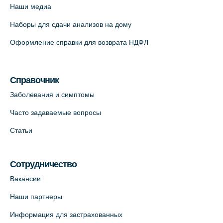
Наши медиа
+7 (812) 660-73-69
Наборы для сдачи анализов на дому
На карте
Оформление справки для возврата НДФЛ
Медицинский центр "Доктор Семейный"
(официальный партнер),
Красносельское шоссе, 54, к.3
Справочник
+7 (812) 664-55-80
Заболевания и симптомы
На карте
Часто задаваемые вопросы
Статьи
Медицинский центр на Кондратьевском
пр., 62к3 (официальный партнер)
+7 (812) 660-73-69
Сотрудничество
На карте
Вакансии
Наши партнеры
Клиника ОРТОКРОСС на Волжском пер.
Информация для застрахованных
д.3, В.О. (официальный партнёр)