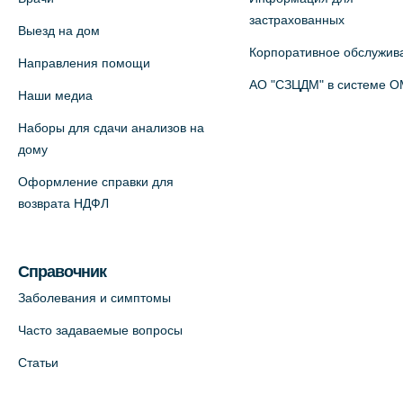
Медицинский центр на Богатырском
застрахованных
Выезд на дом
пр., 4 (официальный партнер)
Корпоративное обслужив
+7 (812) 770-04-67
Направления помощи
АО "СЗЦДМ" в системе 
На карте
Наши медиа
Наборы для сдачи анализов на
Медицинский центр на ул. Моисеенко,
дому
5 (официальный партнер)
Оформление справки для
+7 (812) 660-73-69
возврата НДФЛ
На карте
Медицинский центр на пр.
Справочник
Просвещения, 12к2 (официальный
Заболевания и симптомы
партнер)
Часто задаваемые вопросы
+7 (812) 660-73-69
Статьи
На карте