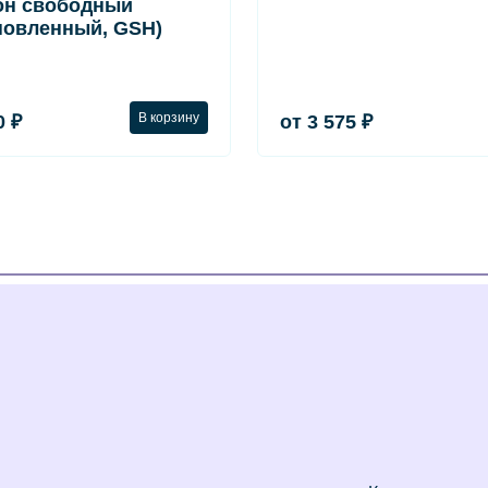
он свободный
новленный, GSH)
В корзину
0 ₽
от 3 575 ₽