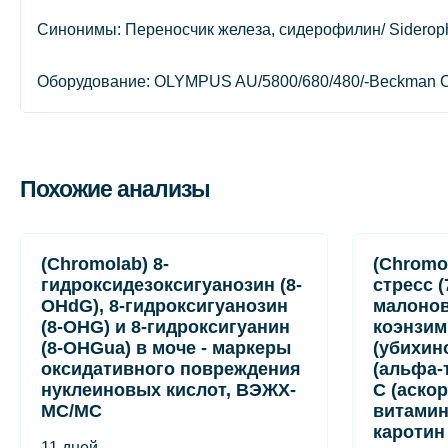
Синонимы: Переносчик железа, сидерофилин/ Siderophilin
Оборудование: OLYMPUS AU/5800/680/480/-Beckman C
Похожие анализы
(Chromolab) 8-
(Chromo
гидроксидезоксигуанозин (8-
стресс (
OHdG), 8-гидроксигуанозин
малонов
(8-OHG) и 8-гидроксигуанин
коэнзим
(8-OHGua) в моче - маркеры
(убихин
оксидативного повреждения
(альфа-
нуклеиновых кислот, ВЭЖХ-
C (аско
МС/МС
витамин 
каротин
11 дней