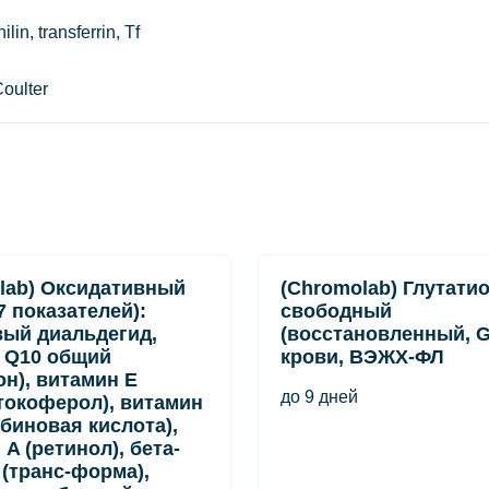
, transferrin, Tf
oulter
lab) Оксидативный
(Chromolab) Глутати
7 показателей):
свободный
ый диальдегид,
(восстановленный, G
 Q10 общий
крови, ВЭЖХ-ФЛ
он), витамин E
до 9 дней
токоферол), витамин
рбиновая кислота),
A (ретинол), бета-
 (транс-форма),