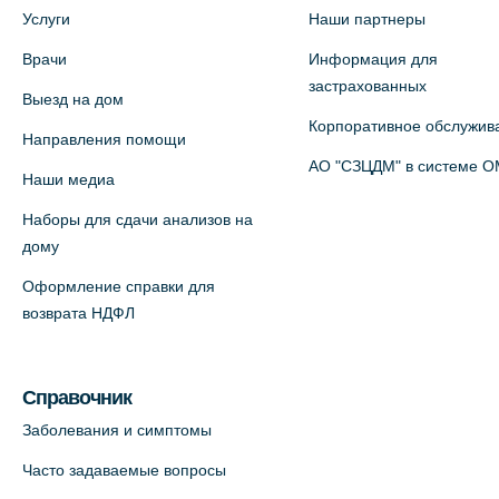
Медицинский центр на ул. Моисеенко,
Услуги
Наши партнеры
5 (официальный партнер)
Врачи
Информация для
+7 (812) 660-73-69
застрахованных
Выезд на дом
На карте
Корпоративное обслужив
Направления помощи
Медицинский центр на пр.
АО "СЗЦДМ" в системе 
Наши медиа
Просвещения, 12к2 (официальный
Наборы для сдачи анализов на
партнер)
дому
+7 (812) 660-73-69
Оформление справки для
На карте
возврата НДФЛ
Медицинский центр "Доктор
Семейный" (официальный партнер),
Справочник
Красносельское шоссе, 54, к.3
Заболевания и симптомы
+7 (812) 664-55-80
Часто задаваемые вопросы
На карте