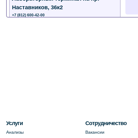
Наставников, 36к2
+7 (812) 600-42-00
+7 (812) 577-72-33
На карте
Лабораторный терминал на ул.
Пестеля, 25А
+7 (812) 600-42-00
На карте
Медицинский центр на Богатырском
пр., 4 (официальный партнер)
+7 (812) 770-04-67
На карте
Услуги
Сотрудничество
Анализы
Вакансии