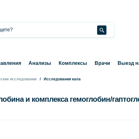
авления
Анализы
Комплексы
Врачи
Выезд н
ские исследования
Исследования кала
лобина и комплекса гемоглобин/гаптогло