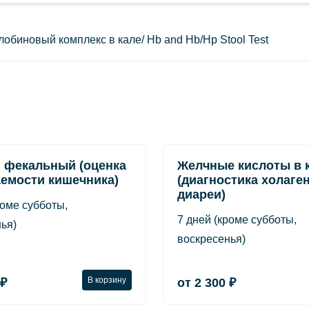
обиновый комплекс в кале/ Hb and Hb/Hp Stool Test
 фекальный (оценка
Желчные кислоты в 
емости кишечника)
(диагностика холаге
диареи)
роме субботы,
7 дней (кроме субботы,
ья)
воскресенья)
В корзину
 ₽
от 2 300 ₽