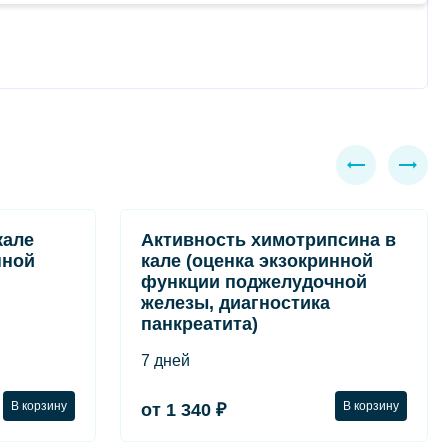
кале
Активность химотрипсина в
нной
кале (оценка экзокринной
функции поджелудочной
железы, диагностика
панкреатита)
7 дней
В корзину
В корзину
от 1 340 ₽