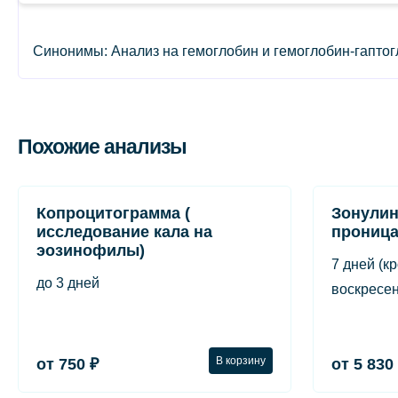
Синонимы: Анализ на гемоглобин и гемоглобин-гаптогл
Похожие анализы
Копроцитограмма (
Зонулин
исследование кала на
проница
эозинофилы)
7 дней (к
до 3 дней
воскресен
В корзину
от 750 ₽
от 5 830