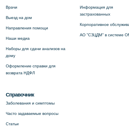
5 (официальный партнер)
Врачи
Информация для
+7 (812) 660-73-69
застрахованных
Выезд на дом
На карте
Корпоративное обслужив
Направления помощи
Медицинский центр на пр.
АО "СЗЦДМ" в системе 
Наши медиа
Просвещения, 12к2 (официальный
Наборы для сдачи анализов на
партнер)
дому
+7 (812) 660-73-69
Оформление справки для
На карте
возврата НДФЛ
Медицинский центр "Доктор
Семейный" (официальный партнер),
Справочник
Красносельское шоссе, 54, к.3
Заболевания и симптомы
+7 (812) 664-55-80
Часто задаваемые вопросы
На карте
Статьи