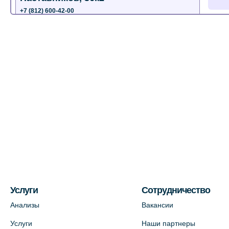
+7 (812) 600-42-00
+7 (812) 577-72-33
На карте
Лабораторный терминал на ул.
Пестеля, 25А
+7 (812) 600-42-00
На карте
Медицинский центр на Богатырском
пр., 4 (официальный партнер)
+7 (812) 770-04-67
На карте
Услуги
Сотрудничество
Анализы
Вакансии
Медицинский центр на ул. Моисеенко,
Услуги
Наши партнеры