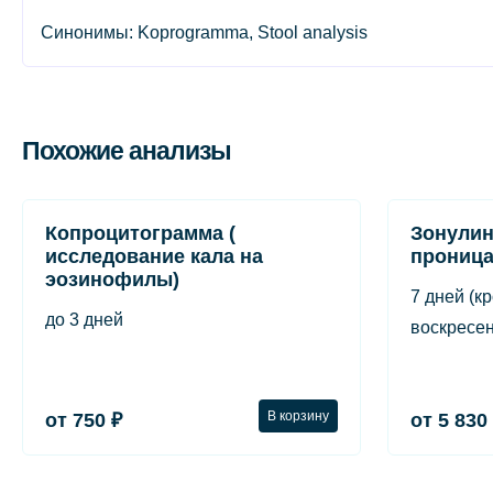
Синонимы: Koprogramma, Stool analysis
Похожие анализы
Копроцитограмма (
Зонулин
исследование кала на
проница
эозинофилы)
7 дней (к
до 3 дней
воскресен
В корзину
от 750 ₽
от 5 830