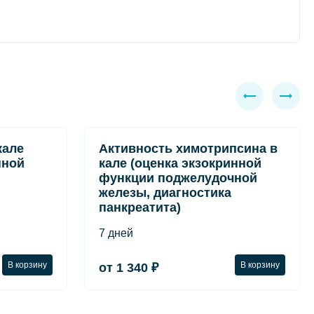
кале
Активность химотрипсина в
нной
кале (оценка экзокринной
функции поджелудочной
железы, диагностика
панкреатита)
7 дней
В корзину
В корзину
от 1 340 ₽