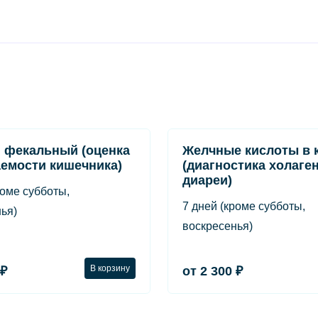
 фекальный (оценка
Желчные кислоты в 
емости кишечника)
(диагностика холаге
диареи)
роме субботы,
7 дней (кроме субботы,
ья)
воскресенья)
В корзину
 ₽
от 2 300 ₽