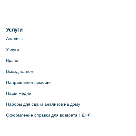
+7 (812) 660-73-69
На карте
Услуги
Медицинский центр на пр. Просвещения,
12к2 (официальный партнер)
Анализы
+7 (812) 660-73-69
Услуги
На карте
Врачи
Выезд на дом
Медицинский центр "Доктор Семейный"
(официальный партнер),
Направления помощи
Красносельское шоссе, 54, к.3
Наши медиа
+7 (812) 664-55-80
Наборы для сдачи анализов на дому
На карте
Оформление справки для возврата НДФЛ
Медицинский центр на Кондратьевском
пр., 62к3 (официальный партнер)