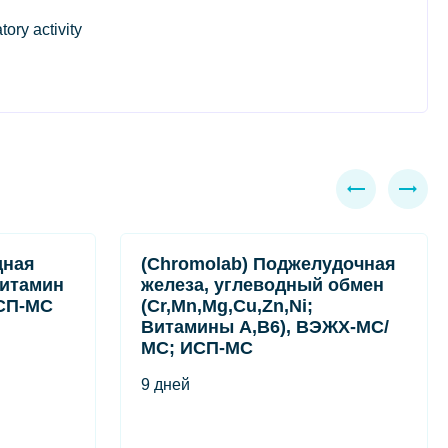
ory activity
дная
(Chromolab) Поджелудочная
Витамин
железа, углеводный обмен
СП-МС
(Cr,Mn,Mg,Cu,Zn,Ni;
Витамины A,B6), ВЭЖХ-МС/
МС; ИСП-МС
9 дней