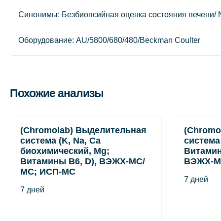
Синонимы: Безбиопсийная оценка состояния печени/ Non-inv
Оборудование: AU/5800/680/480/Beckman Coulter
Похожие анализы
(Chromolab) Выделительная
(Chromo
система (K, Na, Ca
система
биохимический, Mg;
Витамин
Витамины B6, D), ВЭЖХ-МС/
ВЭЖХ-М
МС; ИСП-МС
7 дней
7 дней