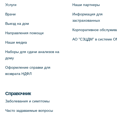
На карте
Услуги
Наши партнеры
Врачи
Информация для
Медицинский центр на Богатырском
застрахованных
Выезд на дом
пр., 4 (официальный партнер)
Корпоративное обслужив
+7 (812) 770-04-67
Направления помощи
АО "СЗЦДМ" в системе 
На карте
Наши медиа
Наборы для сдачи анализов на
Медицинский центр на ул. Моисеенко,
дому
5 (официальный партнер)
Оформление справки для
+7 (812) 660-73-69
возврата НДФЛ
На карте
Медицинский центр на пр.
Справочник
Просвещения, 12к2 (официальный
Заболевания и симптомы
партнер)
Часто задаваемые вопросы
+7 (812) 660-73-69