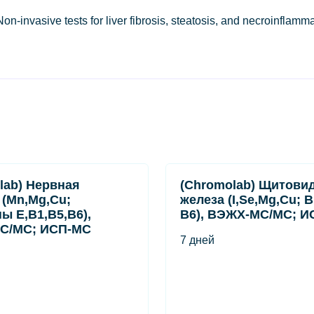
asive tests for liver fibrosis, steatosis, and necroinflammat
lab) Нервная
(Chromolab) Щитови
 (Mn,Mg,Cu;
железа (I,Se,Mg,Cu; 
ы E,B1,B5,B6),
B6), ВЭЖХ-МС/МС; И
С/МС; ИСП-МС
7 дней