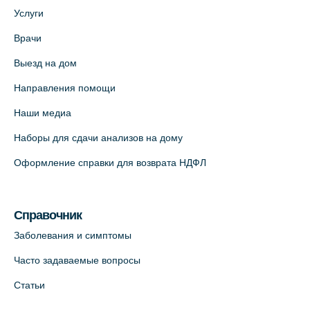
(официальный партнер)
Услуги
+7 (812) 660-73-69
Врачи
На карте
Выезд на дом
Медицинский центр на пр. Просвещения,
Направления помощи
12к2 (официальный партнер)
Наши медиа
+7 (812) 660-73-69
Наборы для сдачи анализов на дому
На карте
Оформление справки для возврата НДФЛ
Медицинский центр "Доктор Семейный"
(официальный партнер),
Красносельское шоссе, 54, к.3
Справочник
+7 (812) 664-55-80
Заболевания и симптомы
На карте
Часто задаваемые вопросы
Статьи
Медицинский центр на Кондратьевском
пр., 62к3 (официальный партнер)