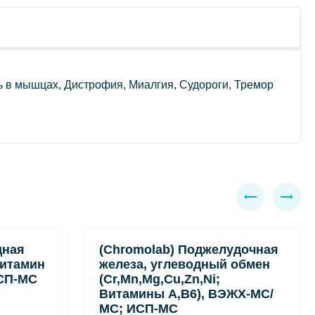
 в мышцах, Дистрофия, Миалгия, Судороги, Тремор
дная
(Chromolab) Поджелудочная
Витамин
железа, углеводный обмен
СП-МС
(Cr,Mn,Mg,Cu,Zn,Ni;
Витамины A,B6), ВЭЖХ-МС/
МС; ИСП-МС