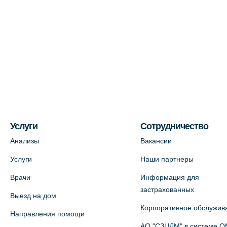
Лабораторный терминал на ул.
Пестеля, 25А
+7 (812) 600-42-00
На карте
Медицинский центр на Богатырском
пр., 4 (официальный партнер)
+7 (812) 770-04-67
На карте
Услуги
Сотрудничество
Анализы
Вакансии
Медицинский центр на ул. Моисеенко,
Услуги
Наши партнеры
5 (официальный партнер)
Врачи
Информация для
+7 (812) 660-73-69
застрахованных
Выезд на дом
На карте
Корпоративное обслужив
Направления помощи
Медицинский центр на пр.
АО "СЗЦДМ" в системе 