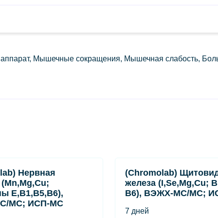
аппарат, Мышечные сокращения, Мышечная слабость, Боль
lab) Нервная
(Chromolab) Щитови
 (Mn,Mg,Cu;
железа (I,Se,Mg,Cu; 
ы E,B1,B5,B6),
B6), ВЭЖХ-МС/МС; И
С/МС; ИСП-МС
7 дней