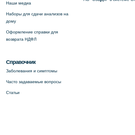
Наши медиа
Просвещения, 12к2 (официальный
Наборы для сдачи анализов на
партнер)
дому
+7 (812) 660-73-69
Оформление справки для
На карте
возврата НДФЛ
Медицинский центр "Доктор
Семейный" (официальный партнер),
Справочник
Красносельское шоссе, 54, к.3
Заболевания и симптомы
+7 (812) 664-55-80
Часто задаваемые вопросы
На карте
Статьи
Медицинский центр на
Кондратьевском пр., 62к3
(официальный партнер)
+7 (812) 660-73-69