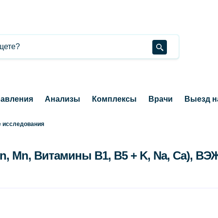
авления
Анализы
Комплексы
Врачи
Выезд н
 исследования
n, Mn, Витамины B1, B5 + K, Na, Ca), В