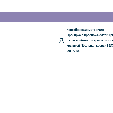
Контейнер/биоматериал:
Пробирка с красной/желтой кр
с красной/желтой крышкой с г
крышкой / Цельная кровь (ЭДТ
ЭДТА B5