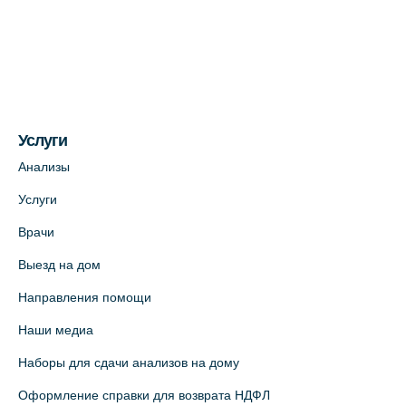
Медицинский центр на ул. Моисеенко, 5
(официальный партнер)
+7 (812) 660-73-69
На карте
Услуги
Медицинский центр на пр. Просвещения,
12к2 (официальный партнер)
Анализы
+7 (812) 660-73-69
Услуги
На карте
Врачи
Выезд на дом
Медицинский центр "Доктор Семейный"
(официальный партнер),
Направления помощи
Красносельское шоссе, 54, к.3
Наши медиа
+7 (812) 664-55-80
Наборы для сдачи анализов на дому
На карте
Оформление справки для возврата НДФЛ