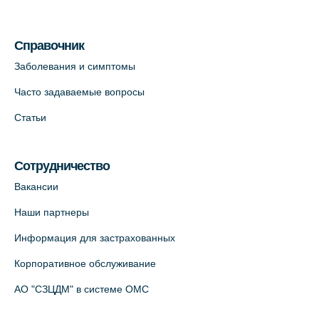
Медицинский центр на Кондратьевском
пр., 62к3 (официальный партнер)
Справочник
+7 (812) 660-73-69
Заболевания и симптомы
На карте
Часто задаваемые вопросы
Клиника ОРТОКРОСС на Волжском пер.
Статьи
д.3, В.О. (официальный партнёр)
+7 (812) 986-98-91
Сотрудничество
На карте
Вакансии
Лабораторный терминал на
Наши партнеры
Кронверкском пр., 31 (официальный
Информация для застрахованных
партнёр)
+7 (812) 498-10-30
Корпоративное обслуживание
На карте
АО "СЗЦДМ" в системе ОМС