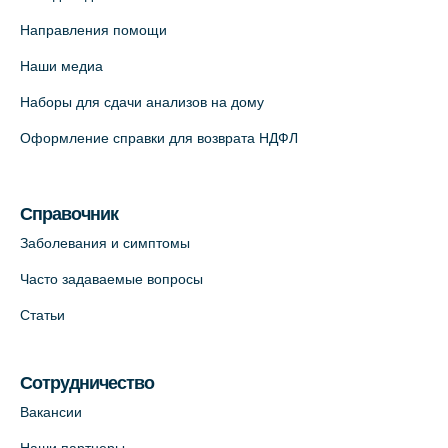
Медицинский центр "Доктор Семейный"
(официальный партнер),
Направления помощи
Красносельское шоссе, 54, к.3
Наши медиа
+7 (812) 664-55-80
Наборы для сдачи анализов на дому
На карте
Оформление справки для возврата НДФЛ
Медицинский центр на Кондратьевском
пр., 62к3 (официальный партнер)
Справочник
+7 (812) 660-73-69
Заболевания и симптомы
На карте
Часто задаваемые вопросы
Клиника ОРТОКРОСС на Волжском пер.
Статьи
д.3, В.О. (официальный партнёр)
+7 (812) 986-98-91
Сотрудничество
На карте
Вакансии
Лабораторный терминал на