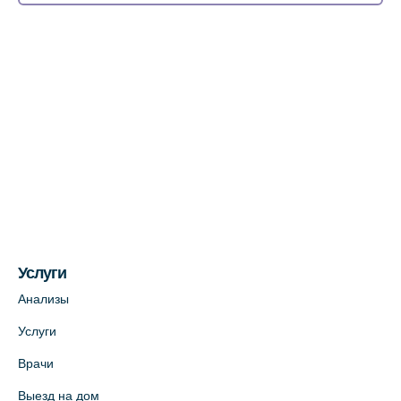
Медицинский центр на Богатырском пр.,
4 (официальный партнер)
+7 (812) 770-04-67
На карте
Медицинский центр на ул. Моисеенко, 5
(официальный партнер)
+7 (812) 660-73-69
На карте
Услуги
Медицинский центр на пр. Просвещения,
12к2 (официальный партнер)
Анализы
+7 (812) 660-73-69
Услуги
На карте
Врачи
Выезд на дом