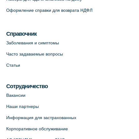
На карте
Оформление справки для возврата НДФЛ
Медицинский центр на Кондратьевском
пр., 62к3 (официальный партнер)
Справочник
+7 (812) 660-73-69
Заболевания и симптомы
На карте
Часто задаваемые вопросы
Клиника ОРТОКРОСС на Волжском пер.
Статьи
д.3, В.О. (официальный партнёр)
+7 (812) 986-98-91
Сотрудничество
На карте
Вакансии
Лабораторный терминал на
Наши партнеры
Кронверкском пр., 31 (официальный
Информация для застрахованных
партнёр)
+7 (812) 498-10-30
Корпоративное обслуживание
На карте