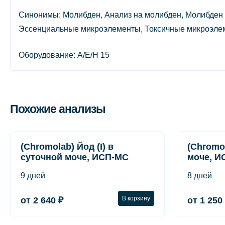
Синонимы: Молибден, Анализ на молибден, Молибден с
Эссенциальные микроэлементы, Токсичные микроэле
Оборудование: A/E/H 15
Похожие анализы
(Chromolab) Йод (I) в
(Chromo
суточной моче, ИСП-МС
моче, И
9 дней
8 дней
В корзину
от 2 640 ₽
от 1 250