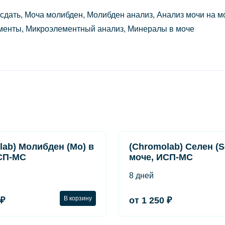
дать, Моча молибден, Молибден анализ, Анализ мочи на м
менты, Микроэлементный анализ, Минералы в моче
lab) Молибден (Mo) в
(Chromolab) Селен (S
СП-МС
моче, ИСП-МС
8 дней
В корзину
 ₽
от 1 250 ₽