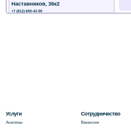
Наставников, 36к2
+7 (812) 600-42-00
+7 (812) 577-72-33
На карте
Лабораторный терминал на ул.
Пестеля, 25А
+7 (812) 600-42-00
На карте
Медицинский центр на Богатырском
пр., 4 (официальный партнер)
+7 (812) 770-04-67
На карте
Услуги
Сотрудничество
Анализы
Вакансии
Медицинский центр на ул. Моисеенко,