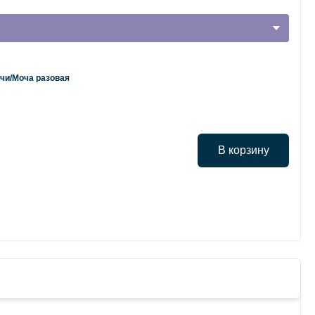
чи/Моча разовая
В корзину