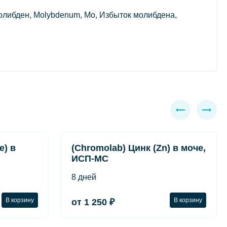
олибден, Molybdenum, Mo, Избыток молибдена,
e) в
(Chromolab) Цинк (Zn) в моче,
ИСП-МС
8 дней
В корзину
В корзину
от 1 250 ₽