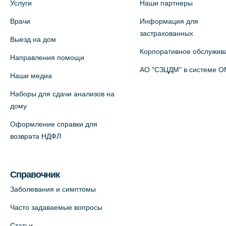
Услуги
Наши партнеры
5 (официальный партнер)
Врачи
Информация для
+7 (812) 660-73-69
застрахованных
Выезд на дом
На карте
Корпоративное обслужив
Направления помощи
Медицинский центр на пр.
АО "СЗЦДМ" в системе 
Наши медиа
Просвещения, 12к2 (официальный
Наборы для сдачи анализов на
партнер)
дому
+7 (812) 660-73-69
Оформление справки для
На карте
возврата НДФЛ
Медицинский центр "Доктор
Семейный" (официальный партнер),
Справочник
Красносельское шоссе, 54, к.3
Заболевания и симптомы
+7 (812) 664-55-80
Часто задаваемые вопросы
На карте
Статьи