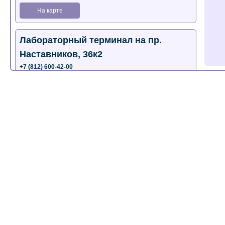
На карте
Лабораторный терминал на пр.
Наставников, 36к2
+7 (812) 600-42-00
+7 (812) 577-72-33
На карте
Лабораторный терминал на ул.
Пестеля, 25А
+7 (812) 600-42-00
На карте
Медицинский центр на Богатырском
пр., 4 (официальный партнер)
+7 (812) 770-04-67