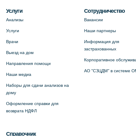
На карте
Услуги
Сотрудничество
Анализы
Вакансии
Медицинский центр на ул. Моисеенко,
Услуги
Наши партнеры
5 (официальный партнер)
Врачи
Информация для
+7 (812) 660-73-69
застрахованных
Выезд на дом
На карте
Корпоративное обслужив
Направления помощи
Медицинский центр на пр.
АО "СЗЦДМ" в системе 
Наши медиа
Просвещения, 12к2 (официальный
Наборы для сдачи анализов на
партнер)
дому
+7 (812) 660-73-69
Оформление справки для
На карте
возврата НДФЛ
Медицинский центр "Доктор
Семейный" (официальный партнер),
Справочник