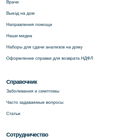
Врачи
Выезд на дом
Медицинский центр "Доктор Семейный"
(официальный партнер),
Направления помощи
Красносельское шоссе, 54, к.3
Наши медиа
+7 (812) 664-55-80
Наборы для сдачи анализов на дому
На карте
Оформление справки для возврата НДФЛ
Медицинский центр на Кондратьевском
пр., 62к3 (официальный партнер)
Справочник
+7 (812) 660-73-69
Заболевания и симптомы
На карте
Часто задаваемые вопросы
Клиника ОРТОКРОСС на Волжском пер.
Статьи
д.3, В.О. (официальный партнёр)
+7 (812) 986-98-91
Сотрудничество
На карте