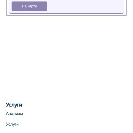
На карте
Медицинский центр на Богатырском пр.,
4 (официальный партнер)
+7 (812) 770-04-67
На карте
Медицинский центр на ул. Моисеенко, 5
(официальный партнер)
+7 (812) 660-73-69
На карте
Услуги
Медицинский центр на пр. Просвещения,
12к2 (официальный партнер)
Анализы
+7 (812) 660-73-69
Услуги
На карте