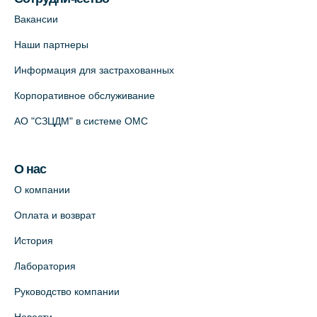
На карте
Вакансии
Наши партнеры
Лабораторный терминал на
Информация для застрахованных
Кронверкском пр., 31 (официальный
партнёр)
Корпоративное обслуживание
+7 (812) 498-10-30
АО "СЗЦДМ" в системе ОМС
На карте
О нас
Клиника “ПулковоСтом” на Пулковском
шоссе, д.26, к.6. (официальный партнёр)
О компании
+7 (981) 996-12-34
Оплата и возврат
+7 (812) 679-11-01
История
На карте
Лаборатория
Лабораторный терминал на ул.
Руководство компании
Савушкина, 124 (официальный партнёр)