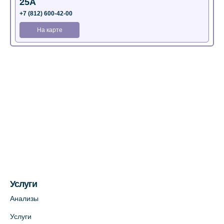
25А
+7 (812) 600-42-00
На карте
Медицинский центр на Богатырском пр.,
4 (официальный партнер)
+7 (812) 770-04-67
На карте
Медицинский центр на ул. Моисеенко, 5
(официальный партнер)
+7 (812) 660-73-69
На карте
Услуги
Медицинский центр на пр. Просвещения,
Анализы
12к2 (официальный партнер)
Услуги
+7 (812) 660-73-69