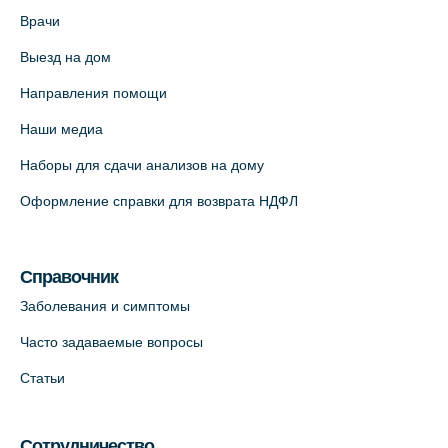
Врачи
На карте
Выезд на дом
Медицинский центр "Доктор Семейный"
Направления помощи
(официальный партнер),
Наши медиа
Красносельское шоссе, 54, к.3
+7 (812) 664-55-80
Наборы для сдачи анализов на дому
На карте
Оформление справки для возврата НДФЛ
Медицинский центр на Кондратьевском
пр., 62к3 (официальный партнер)
Справочник
+7 (812) 660-73-69
Заболевания и симптомы
На карте
Часто задаваемые вопросы
Статьи
Клиника ОРТОКРОСС на Волжском пер.
д.3, В.О. (официальный партнёр)
+7 (812) 986-98-91
Сотрудничество