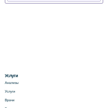
Медицинский центр на Богатырском пр.,
4 (официальный партнер)
+7 (812) 770-04-67
На карте
Медицинский центр на ул. Моисеенко, 5
(официальный партнер)
+7 (812) 660-73-69
На карте
Услуги
Медицинский центр на пр. Просвещения,
12к2 (официальный партнер)
Анализы
+7 (812) 660-73-69
Услуги
На карте
Врачи