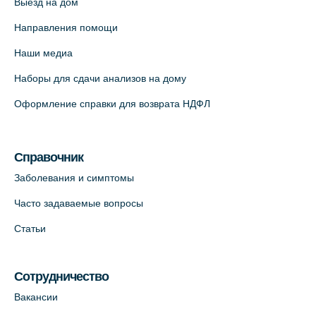
Выезд на дом
Медицинский центр "Доктор Семейный"
(официальный партнер),
Направления помощи
Красносельское шоссе, 54, к.3
Наши медиа
+7 (812) 664-55-80
Наборы для сдачи анализов на дому
На карте
Оформление справки для возврата НДФЛ
Медицинский центр на Кондратьевском
пр., 62к3 (официальный партнер)
Справочник
+7 (812) 660-73-69
Заболевания и симптомы
На карте
Часто задаваемые вопросы
Клиника ОРТОКРОСС на Волжском пер.
Статьи
д.3, В.О. (официальный партнёр)
+7 (812) 986-98-91
Сотрудничество
На карте
Вакансии