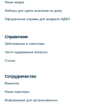
Наши медиа
+7 (812) 664-55-80
Наборы для сдачи анализов на дому
На карте
Оформление справки для возврата НДФЛ
Медицинский центр на Кондратьевском
пр., 62к3 (официальный партнер)
Справочник
+7 (812) 660-73-69
Заболевания и симптомы
На карте
Часто задаваемые вопросы
Клиника ОРТОКРОСС на Волжском пер.
Статьи
д.3, В.О. (официальный партнёр)
+7 (812) 986-98-91
Сотрудничество
На карте
Вакансии
Лабораторный терминал на
Наши партнеры
Кронверкском пр., 31 (официальный
Информация для застрахованных
партнёр)