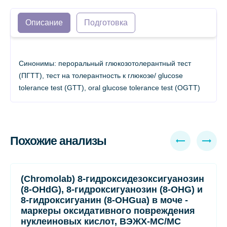
Описание
Подготовка
Синонимы: пероральный глюкозотолерантный тест
(ПГТТ), тест на толерантность к глюкозе/ glucose
tolerance test (GTT), oral glucose tolerance test (OGTT)
Похожие анализы
(Chromolab) 8-гидроксидезоксигуанозин
(8-OHdG), 8-гидроксигуанозин (8-OHG) и
8-гидроксигуанин (8-OHGua) в моче -
маркеры оксидативного повреждения
нуклеиновых кислот, ВЭЖХ-МС/МС