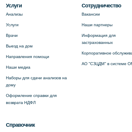
Пестеля, 25А
Услуги
Сотрудничество
+7 (812) 600-42-00
Анализы
Вакансии
На карте
Услуги
Наши партнеры
Врачи
Информация для
Медицинский центр на Богатырском
застрахованных
Выезд на дом
пр., 4 (официальный партнер)
Корпоративное обслужив
+7 (812) 770-04-67
Направления помощи
АО "СЗЦДМ" в системе 
На карте
Наши медиа
Наборы для сдачи анализов на
Медицинский центр на ул. Моисеенко,
дому
5 (официальный партнер)
Оформление справки для
+7 (812) 660-73-69
возврата НДФЛ
На карте
Медицинский центр на пр.
Справочник