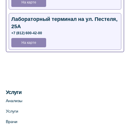
На карте
Лабораторный терминал на ул. Пестеля,
25А
+7 (812) 600-42-00
На карте
Медицинский центр на Богатырском пр.,
4 (официальный партнер)
+7 (812) 770-04-67
На карте
Услуги
Медицинский центр на ул. Моисеенко, 5
Анализы
(официальный партнер)
Услуги
+7 (812) 660-73-69
Врачи
На карте