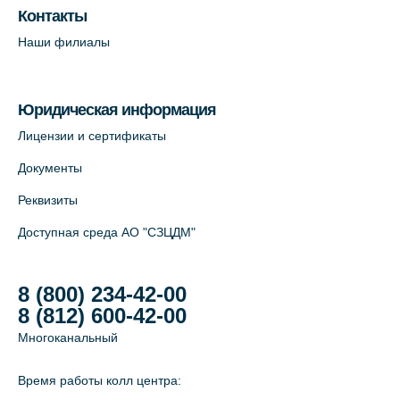
Контакты
Лабораторный терминал на ул.
Наши филиалы
Савушкина, 124 (официальный партнёр)
+7 (812) 565-11-12
Юридическая информация
На карте
Лицензии и сертификаты
Лабораторный терминал на Большом
Документы
пр. В.О., д.5 (официальный партнёр)
Реквизиты
+7 (812) 565-11-12
Доступная среда АО "СЗЦДМ"
На карте
8 (800) 234-42-00
8 (812) 600-42-00
Многоканальный
Время работы колл центра: