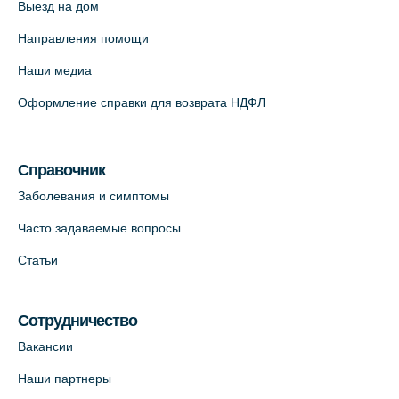
Выезд на дом
Медицинский центр на пр. Просвещения,
Направления помощи
12к2 (официальный партнер)
Наши медиа
+7 (812) 660-73-69
Оформление справки для возврата НДФЛ
На карте
Медицинский центр "Доктор Семейный"
Справочник
(официальный партнер),
Заболевания и симптомы
Красносельское шоссе, 54, к.3
+7 (812) 664-55-80
Часто задаваемые вопросы
На карте
Статьи
Медицинский центр на Кондратьевском
Сотрудничество
пр., 62к3 (официальный партнер)
+7 (812) 660-73-69
Вакансии
На карте
Наши партнеры