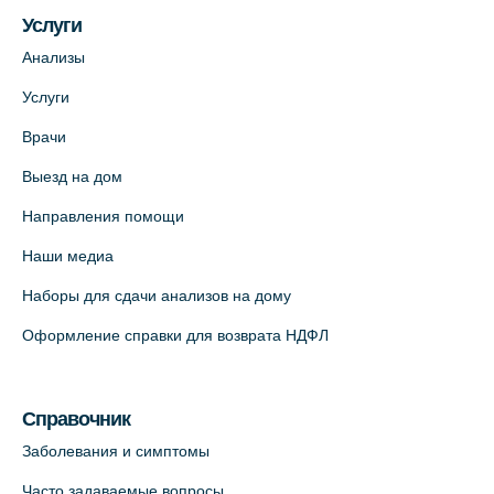
Услуги
Медицинский центр на ул. Моисеенко, 5
Анализы
(официальный партнер)
Услуги
+7 (812) 660-73-69
Врачи
На карте
Выезд на дом
Медицинский центр на пр. Просвещения,
Направления помощи
12к2 (официальный партнер)
Наши медиа
+7 (812) 660-73-69
Наборы для сдачи анализов на дому
На карте
Оформление справки для возврата НДФЛ
Медицинский центр "Доктор Семейный"
(официальный партнер),
Красносельское шоссе, 54, к.3
Справочник
+7 (812) 664-55-80
Заболевания и симптомы
На карте
Часто задаваемые вопросы