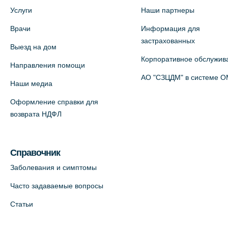
Медицинский центр на ул. Моисеенко,
Услуги
Наши партнеры
5 (официальный партнер)
Врачи
Информация для
+7 (812) 660-73-69
застрахованных
Выезд на дом
На карте
Корпоративное обслужив
Направления помощи
Медицинский центр на пр.
АО "СЗЦДМ" в системе 
Наши медиа
Просвещения, 12к2 (официальный
Оформление справки для
партнер)
возврата НДФЛ
+7 (812) 660-73-69
На карте
Справочник
Медицинский центр "Доктор
Заболевания и симптомы
Семейный" (официальный партнер),
Часто задаваемые вопросы
Красносельское шоссе, 54, к.3
Статьи
+7 (812) 664-55-80
На карте