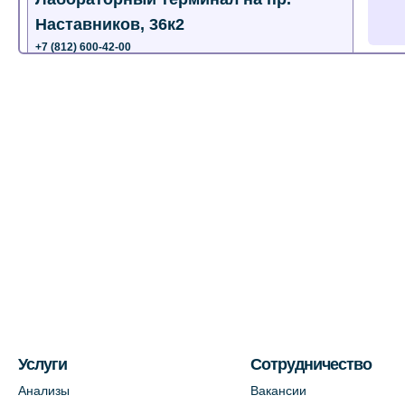
Наставников, 36к2
+7 (812) 600-42-00
+7 (812) 577-72-33
На карте
Лабораторный терминал на ул.
Пестеля, 25А
+7 (812) 600-42-00
На карте
Медицинский центр на Богатырском
пр., 4 (официальный партнер)
+7 (812) 770-04-67
На карте
Услуги
Сотрудничество
Анализы
Вакансии