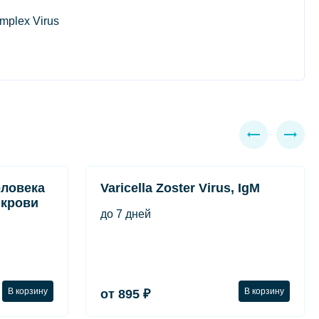
mplex Virus
еловека
Varicella Zoster Virus, IgM
в крови
до 7 дней
В корзину
В корзину
от 895 ₽