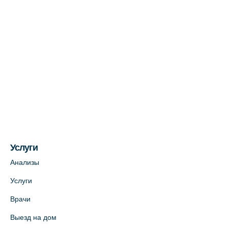
Медицинский центр на Богатырском пр.,
4 (официальный партнер)
+7 (812) 770-04-67
На карте
Медицинский центр на ул. Моисеенко, 5
(официальный партнер)
+7 (812) 660-73-69
На карте
Услуги
Медицинский центр на пр. Просвещения,
12к2 (официальный партнер)
Анализы
+7 (812) 660-73-69
Услуги
На карте
Врачи
Выезд на дом
Медицинский центр "Доктор Семейный"