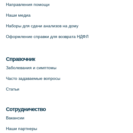
(официальный партнер),
Направления помощи
Красносельское шоссе, 54, к.3
Наши медиа
+7 (812) 664-55-80
Наборы для сдачи анализов на дому
На карте
Оформление справки для возврата НДФЛ
Медицинский центр на Кондратьевском
пр., 62к3 (официальный партнер)
Справочник
+7 (812) 660-73-69
Заболевания и симптомы
На карте
Часто задаваемые вопросы
Клиника ОРТОКРОСС на Волжском пер.
Статьи
д.3, В.О. (официальный партнёр)
+7 (812) 986-98-91
Сотрудничество
На карте
Вакансии
Лабораторный терминал на
Наши партнеры