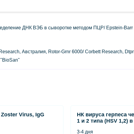
ление ДНК ВЭБ в сыворотке методом ПЦР/ Epstein-Barr Virus
 Research, Австралия, Rotor-Grnr 6000/ Corbett Research, Dtp
 "BioSan"
 Zoster Virus, IgG
НК вируса герпеса ч
1 и 2 типа (HSV 1,2) 
3-4 дня