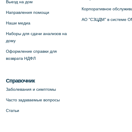
Выезд на дом
пр., 4 (официальный партнер)
Корпоративное обслужив
+7 (812) 770-04-67
Направления помощи
АО "СЗЦДМ" в системе 
На карте
Наши медиа
Наборы для сдачи анализов на
Медицинский центр на ул. Моисеенко,
дому
5 (официальный партнер)
Оформление справки для
+7 (812) 660-73-69
возврата НДФЛ
На карте
Медицинский центр на пр.
Справочник
Просвещения, 12к2 (официальный
Заболевания и симптомы
партнер)
Часто задаваемые вопросы
+7 (812) 660-73-69
Статьи
На карте
Медицинский центр "Доктор