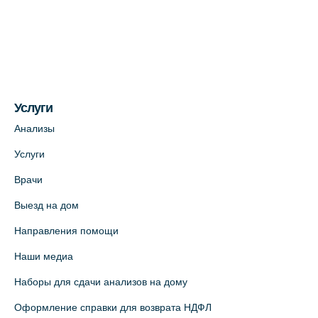
Медицинский центр на ул. Моисеенко, 5
(официальный партнер)
+7 (812) 660-73-69
На карте
Услуги
Медицинский центр на пр. Просвещения,
12к2 (официальный партнер)
Анализы
+7 (812) 660-73-69
Услуги
На карте
Врачи
Выезд на дом
Медицинский центр "Доктор Семейный"
(официальный партнер),
Направления помощи
Красносельское шоссе, 54, к.3
Наши медиа
+7 (812) 664-55-80
Наборы для сдачи анализов на дому
На карте
Оформление справки для возврата НДФЛ