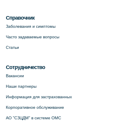
Медицинский центр на Кондратьевском
пр., 62к3 (официальный партнер)
Справочник
+7 (812) 660-73-69
Заболевания и симптомы
На карте
Часто задаваемые вопросы
Клиника ОРТОКРОСС на Волжском пер.
Статьи
д.3, В.О. (официальный партнёр)
+7 (812) 986-98-91
Сотрудничество
На карте
Вакансии
Лабораторный терминал на
Наши партнеры
Кронверкском пр., 31 (официальный
Информация для застрахованных
партнёр)
+7 (812) 498-10-30
Корпоративное обслуживание
На карте
АО "СЗЦДМ" в системе ОМС