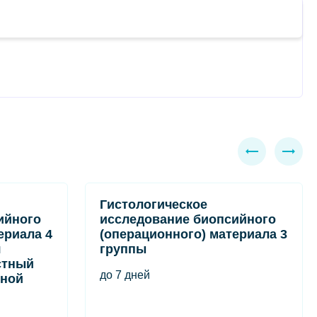
Гистологическое
ийного
исследование биопсийного
ериала 4
(операционного) материала 3
я
группы
стный
до 7 дней
тной