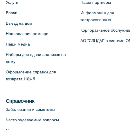
Услуги
Наши партнеры
Врачи
Информация для
Медицинский центр на Богатырском
застрахованных
Выезд на дом
пр., 4 (официальный партнер)
Корпоративное обслужив
+7 (812) 770-04-67
Направления помощи
АО "СЗЦДМ" в системе 
На карте
Наши медиа
Наборы для сдачи анализов на
Медицинский центр на ул. Моисеенко,
дому
5 (официальный партнер)
Оформление справки для
+7 (812) 660-73-69
возврата НДФЛ
На карте
Медицинский центр на пр.
Справочник
Просвещения, 12к2 (официальный
Заболевания и симптомы
партнер)
Часто задаваемые вопросы
+7 (812) 660-73-69