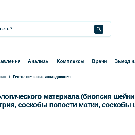
авления
Анализы
Комплексы
Врачи
Выезд н
ания
Гистологические исследования
ологического материала (биопсия шейки
трия, соскобы полости матки, соскобы 