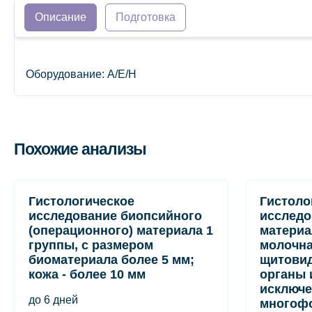
Описание
Подготовка
Оборудование: A/E/H
Похожие анализы
Гистологическое
Гистоло
исследование биопсийного
исследо
(операционного) материала 1
материа
группы, с размером
молочна
биоматериала более 5 мм;
щитовид
кожа - более 10 мм
органы и
исключе
до 6 дней
многофо